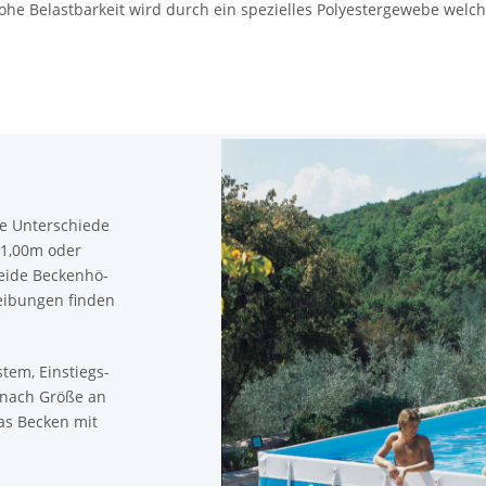
Be­last­bar­keit wird durch ein spe­zi­el­les Po­ly­es­ter­ge­we­be wel­c
ie Un­ter­schie­de
 (1,00m oder
Beide Be­cken­hö­
i­bun­gen fin­den
tem, Ein­stiegs­
 je nach Größe an
as Be­cken mit