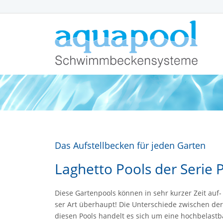
Das Aufstellbecken für jeden Garten
Laghetto Pools der Serie
Diese Gar­ten­pools kön­nen in sehr kur­zer Zeit auf-
ser Art über­haupt! Die Un­ter­schie­de zwi­schen der­a
die­sen Pools han­delt es sich um eine hoch­be­last­ba­r