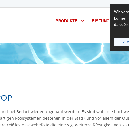
Wir ver
können.
PRODUKTE
LEISTUNGEN
BER
dass Sie
✓ A
 POP
 und bei Be­darf wie­der ab­ge­baut wer­den. Es sind wohl die hoch­wer
r­ti­gen Pool­sys­te­men be­ste­hen in der Sta­tik und vor allem der Qua­l
e reiß­fes­te Ge­we­be­fo­lie die eine s.g. Wei­ter­reiß­fes­tig­keit von 