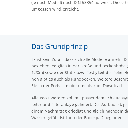
(je nach Mo­dell) nach DIN 53354 auf­weist. Diese hohe 
um­gos­sen wird, er­reicht.
Das Grundprinzip
Es ist kein Zu­fall, dass sich alle Mo­del­le äh­neln. D
be­ste­hen le­dig­lich in der Größe und Be­cken­hö­he
1,20m) sowie der Sta­tik bzw. Fes­tig­keit der Folie. 
hen gibt es auch als Rund­be­cken. Wei­te­re Be­schre
Sie in der Preis­lis­te oben rechts zum Down­load.
Alle Pools wer­den kpl. mit pas­sen­dem Schlauch­sys­
lei­ter und Fil­ter­an­la­ge ge­lie­fert. Der Auf­bau ist,
einem Nach­mit­tag er­le­digt und gleich nach­dem d
Was­ser ge­füllt ist kann der Ba­de­spaß be­gin­nen.