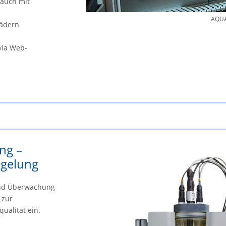
rauch mit
AQUA
bädern
via Web-
ng –
egelung
und Überwachung
 zur
ualität ein.