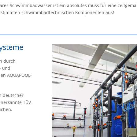
tall­kla­res Schwimm­bad­was­ser ist ein ab­so­lu­tes muss für eine ze
abgestimmten schwimm­badtech­ni­schen Kom­po­nen­ten aus!
systeme
en durch
- und
r den AQUAPOOL-
in deutscher
 anerkannte TÜV-
eichen.