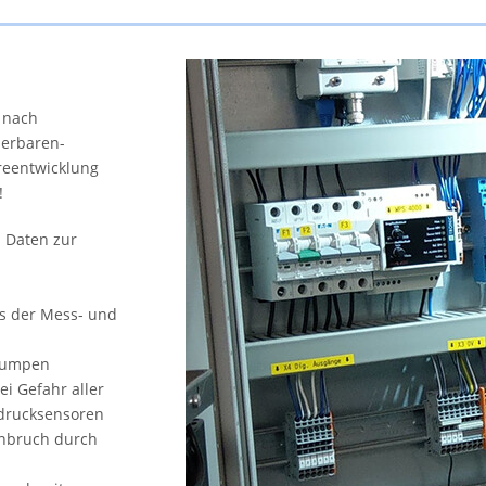
 nach
ierbaren-
reentwicklung
!
 Daten zur
us der Mess- und
 Pumpen
i Gefahr aller
rdrucksensoren
inbruch durch