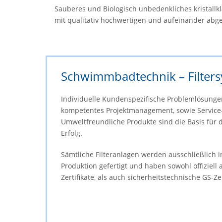
Sau­be­res und Bio­lo­gisch un­be­denk­li­ches kris­
mit qua­li­ta­tiv hoch­wer­ti­gen und aufeinander 
Schwimmbadtechnik – Filter
Individuelle Kundenspezifische Problemlösung
kompetentes Projektmanagement, sowie Service
Umweltfreundliche Produkte sind die Basis fü
Erfolg.
Sämtliche Filteranlagen werden ausschließlich 
Produktion gefertigt und haben sowohl offiziell
Zertifikate, als auch sicherheitstechnische GS-Z