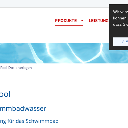
Wir ver
können.
PRODUKTE
LEISTUNGEN
BER
dass Sie
✓ A
 Pool-Dosieranlagen
ool
hwimmbadwasser
tung für das Schwimmbad