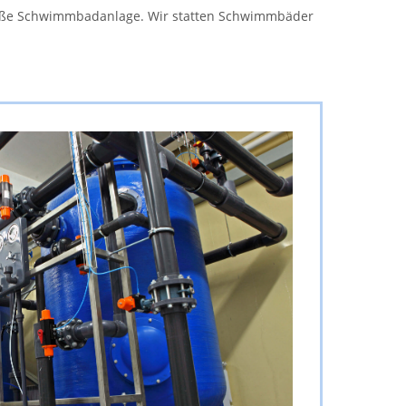
itgemäße Schwimm­bad­an­la­ge. Wir statten Schwimmbäder