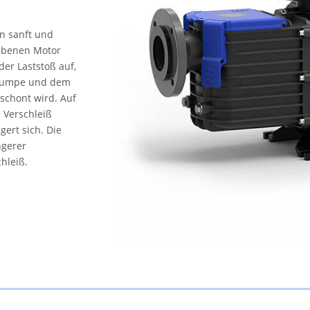
n sanft und
iebenen Motor
er Laststoß auf,
 Pumpe und dem
schont wird. Auf
 Verschleiß
ert sich. Die
ngerer
hleiß.