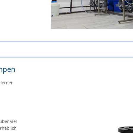
umpen
dernen
über viel
rheblich