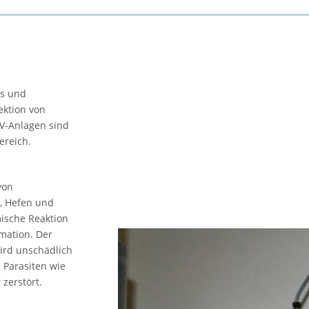
es und
ektion von
V-Anlagen sind
ereich.
von
n, Hefen und
mische Reaktion
rmation. Der
ird unschädlich
e Parasiten wie
zerstört.