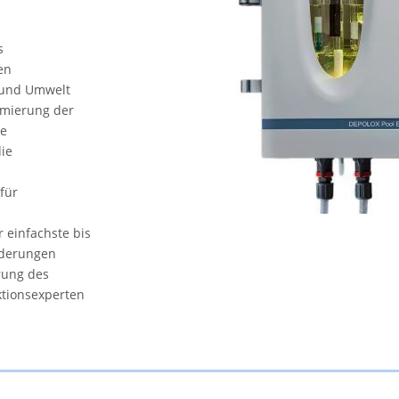
s
en
 und Umwelt
imierung der
ie
ie
für
r einfachste bis
rderungen
rung des
ktionsexperten